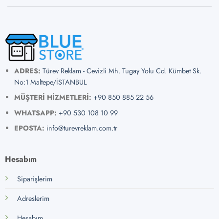
ADRES:
Türev Reklam - Cevizli Mh. Tugay Yolu Cd. Kümbet Sk.
No:1 Maltepe/İSTANBUL
MÜŞTERİ HİZMETLERİ:
+90 850 885 22 56
WHATSAPP:
+90 530 108 10 99
EPOSTA:
info@turevreklam.com.tr
Hesabım
Siparişlerim
Adreslerim
Hesabım