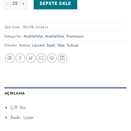
AN-5285-K Kırmızı Anahtarlık adet
SEPETE EKLE
Stok kodu:
TRV-PR-16134-m
Kategoriler:
Anahtarlıklar
,
Anahtarlıklar
,
Promosyon
Etiketler:
Kırmızı
,
Lacivert
,
Siyah
,
Taba
,
Turkuaz
AÇIKLAMA
Çift Yön
Baskı: Lazer