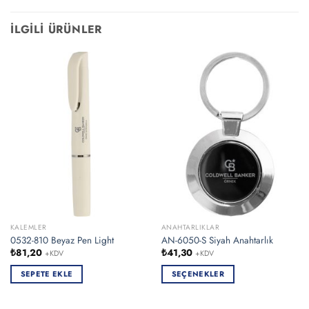
İLGILI ÜRÜNLER
KALEMLER
ANAHTARLIKLAR
0532-810 Beyaz Pen Light
AN-6050-S Siyah Anahtarlık
₺
81,20
₺
41,30
+KDV
+KDV
SEPETE EKLE
SEÇENEKLER
Bu
ürünün