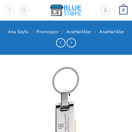
İçeriğe
atla
0
Ana Sayfa
/
Promosyon
/
Anahtarlıklar
/
Anahtarlıklar