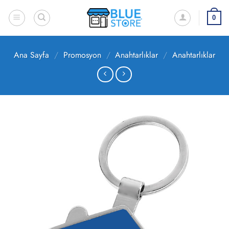
İçeriğe
atla
0
Ana Sayfa
/
Promosyon
/
Anahtarlıklar
/
Anahtarlıklar