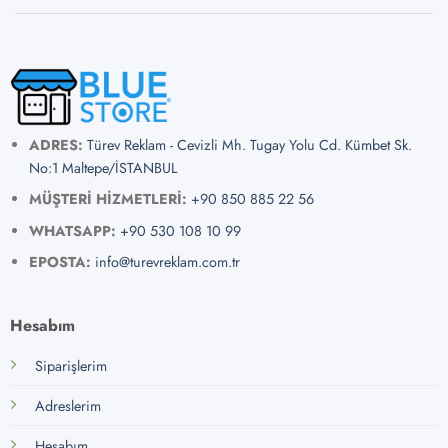
ADRES:
Türev Reklam - Cevizli Mh. Tugay Yolu Cd. Kümbet Sk.
No:1 Maltepe/İSTANBUL
MÜŞTERİ HİZMETLERİ:
+90 850 885 22 56
WHATSAPP:
+90 530 108 10 99
EPOSTA:
info@turevreklam.com.tr
Hesabım
Siparişlerim
Adreslerim
Hesabım