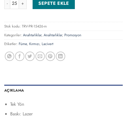
AN-5610-L Lacivert Anahtarlık adet
SEPETE EKLE
Stok kodu:
TRV-PR-15426-m
Kategoriler:
Anahtarlıklar
,
Anahtarlıklar
,
Promosyon
Etiketler:
Füme
,
Kırmızı
,
Lacivert
AÇIKLAMA
Tek Yön
Baskı: Lazer