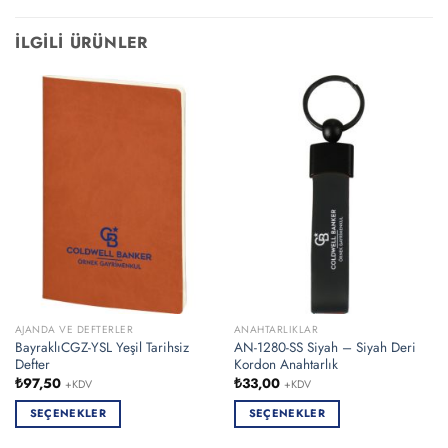
İLGILI ÜRÜNLER
AJANDA VE DEFTERLER
ANAHTARLIKLAR
BayraklıCGZ-YSL Yeşil Tarihsiz
AN-1280-SS Siyah – Siyah Deri
Defter
Kordon Anahtarlık
₺
97,50
₺
33,00
+KDV
+KDV
SEÇENEKLER
SEÇENEKLER
Bu
Bu