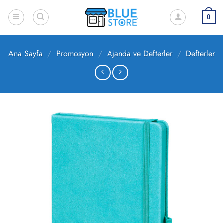
İçeriğe
atla
0
Ana Sayfa
/
Promosyon
/
Ajanda ve Defterler
/
Defterler