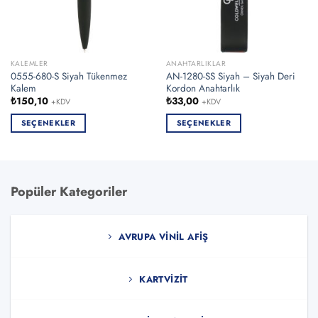
KALEMLER
ANAHTARLIKLAR
0555-680-S Siyah Tükenmez
AN-1280-SS Siyah – Siyah Deri
Kalem
Kordon Anahtarlık
₺
150,10
₺
33,00
+KDV
+KDV
SEÇENEKLER
SEÇENEKLER
Bu
Bu
ürünün
ürünün
birden
birden
fazla
fazla
Popüler Kategoriler
varyasyonu
varyasyonu
var.
var.
Seçenekler
Seçenekler
AVRUPA VINIL AFIŞ
ürün
ürün
sayfasından
sayfasından
seçilebilir
seçilebilir
KARTVIZIT