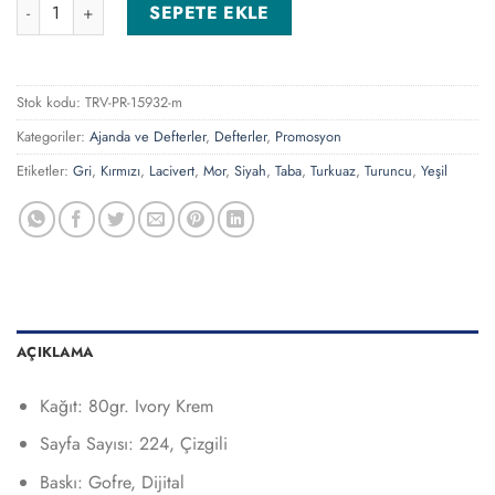
Beykoz-MR Mor Tarihsiz Defter adet
SEPETE EKLE
Stok kodu:
TRV-PR-15932-m
Kategoriler:
Ajanda ve Defterler
,
Defterler
,
Promosyon
Etiketler:
Gri
,
Kırmızı
,
Lacivert
,
Mor
,
Siyah
,
Taba
,
Turkuaz
,
Turuncu
,
Yeşil
AÇIKLAMA
Kağıt: 80gr. Ivory Krem
Sayfa Sayısı: 224, Çizgili
Baskı: Gofre, Dijital