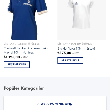
DISPLAY / TANITIM ÜRÜNLERI
DISPLAY / TANITIM ÜRÜNLERI
Coldwell Banker Kurumsal Saks
Bisiklet Yaka T-Shirt (Erkek)
Mavisi T-Shirt (Unisex)
₺
875,00
+KDV
₺
1.125,00
+KDV
SEPETE EKLE
SEÇENEKLER
Bu
ürünün
birden
fazla
Popüler Kategoriler
varyasyonu
var.
Seçenekler
AVRUPA VINIL AFIŞ
ürün