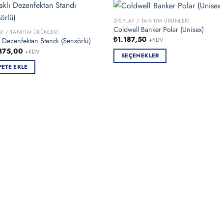
DISPLAY / TANITIM ÜRÜNLERI
Coldwell Banker Polar (Unisex)
AY / TANITIM ÜRÜNLERI
₺
1.187,50
ı Dezenfektan Standı (Sensörlü)
+KDV
375,00
+KDV
SEÇENEKLER
Bu
PETE EKLE
ürünün
birden
fazla
varyasyonu
var.
Seçenekler
ürün
sayfasından
seçilebilir