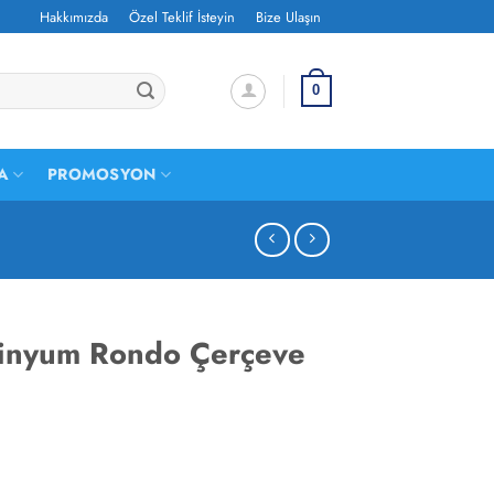
Hakkımızda
Özel Teklif İsteyin
Bize Ulaşın
0
A
PROMOSYON
inyum Rondo Çerçeve