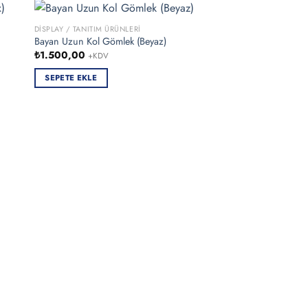
DISPLAY / TANITIM ÜRÜNLERI
Bayan Uzun Kol Gömlek (Beyaz)
₺
1.500,00
+KDV
SEPETE EKLE
DISPLAY / TANITIM ÜRÜN
29x42cm (A3) Alümi
Çerçeve
₺
550,00
+KDV
SEPETE EKLE