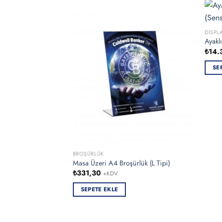
DISPL
Ayakl
₺
14.
SE
BROŞÜRLÜK
Masa Üzeri A4 Broşürlük (L Tipi)
₺
331,30
+KDV
SEPETE EKLE