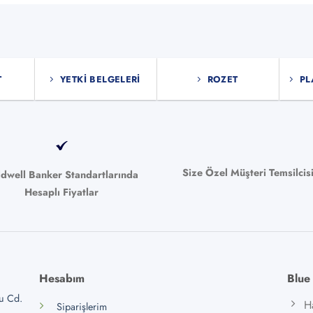
T
YETKI BELGELERI
ROZET
PL
Size Özel Müşteri Temsilcis
ldwell Banker Standartlarında
Hesaplı Fiyatlar
Hesabım
Blue
lu Cd.
H
Siparişlerim