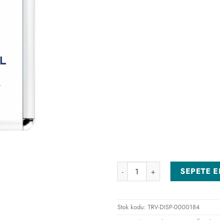
70x100cm Alüminyum Rondo Ç
SEPETE E
Stok kodu:
TRV-DISP-0000184