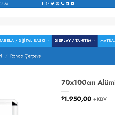
22 56
TABELA / DIJITAL BASKI
DISPLAY / TANITIM
MATBA
ri
/
Rondo Çerçeve
70x100cm Alüm
1.950,00
₺
+KDV