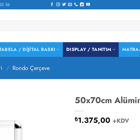
22 56
TABELA / DIJITAL BASKI
DISPLAY / TANITIM
MATBA
ri
/
Rondo Çerçeve
50x70cm Alümi
1.375,00
₺
+KDV