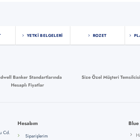
T
YETKI BELGELERI
ROZET
PL
ldwell Banker Standartlarında
Size Özel Müşteri Temsilcis
Hesaplı Fiyatlar
Hesabım
Blue
lu Cd.
H
Siparişlerim