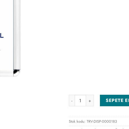
50x70cm Alüminyum Rondo Çe
SEPETE E
Stok kodu:
TRV-DISP-0000183