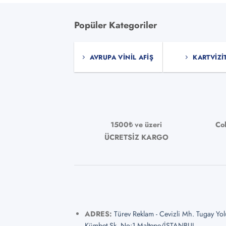
Popüler Kategoriler
AVRUPA VINIL AFIŞ
KARTVIZI
1500₺ ve üzeri
Co
ÜCRETSİZ KARGO
ADRES:
Türev Reklam - Cevizli Mh. Tugay Yo
Kümbet Sk. No:1 Maltepe/İSTANBUL