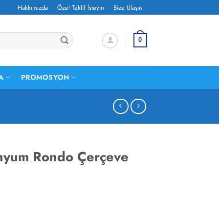
Hakkımızda
Özel Teklif İsteyin
Bize Ulaşın
0
A
PROMOSYON
nyum Rondo Çerçeve