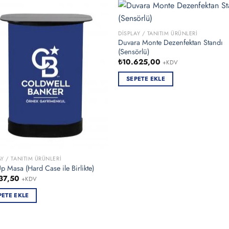
DISPLAY / TANITIM ÜRÜNLERI
Duvara Monte Dezenfektan Standı
(Sensörlü)
₺
10.625,00
+KDV
SEPETE EKLE
AY / TANITIM ÜRÜNLERI
p Masa (Hard Case ile Birlikte)
37,50
+KDV
PETE EKLE