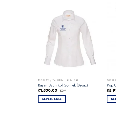
DISPLAY / TANITIM ÜRÜNLERI
DISPL
Bayan Uzun Kol Gömlek (Beyaz)
Pop U
₺
1.500,00
₺
5.9
+KDV
SEPETE EKLE
SE