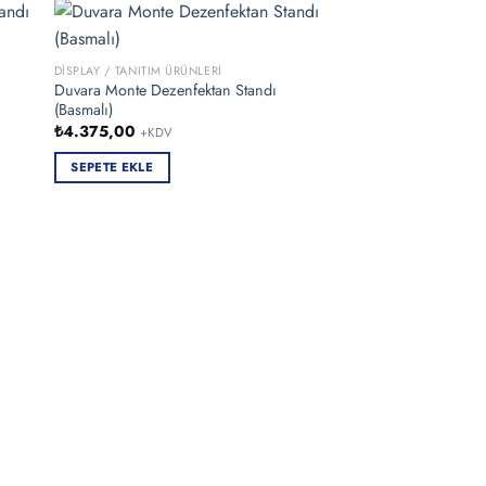
DISPLAY / TANITIM ÜRÜNLERI
Duvara Monte Dezenfektan Standı
(Basmalı)
₺
4.375,00
+KDV
SEPETE EKLE
DISPLAY / TANITIM ÜRÜN
21x29cm (A4) Alümi
Çerçeve
₺
325,00
+KDV
SEPETE EKLE