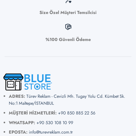
Size Özel Müşteri Temsilcisi
%100 Güvenli Ödeme
ADRES:
Türev Reklam - Cevizli Mh. Tugay Yolu Cd. Kümbet Sk.
No:1 Maltepe/İSTANBUL
MÜŞTERİ HİZMETLERİ:
+90 850 885 22 56
WHATSAPP:
+90 530 108 10 99
EPOSTA:
info@turevreklam.com.tr