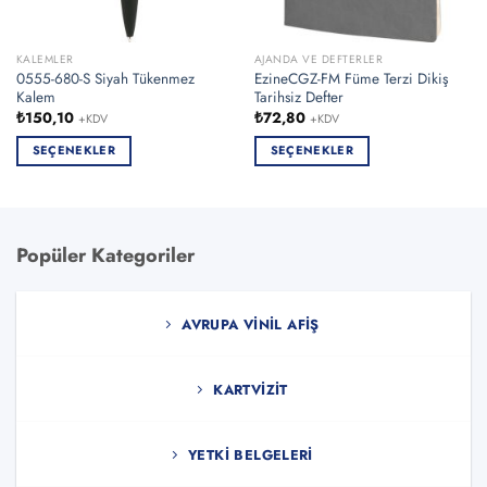
KALEMLER
AJANDA VE DEFTERLER
0555-680-S Siyah Tükenmez
EzineCGZ-FM Füme Terzi Dikiş
Kalem
Tarihsiz Defter
₺
150,10
₺
72,80
+KDV
+KDV
SEÇENEKLER
SEÇENEKLER
Bu
Bu
ürünün
ürünün
birden
birden
fazla
fazla
Popüler Kategoriler
varyasyonu
varyasyonu
var.
var.
Seçenekler
Seçenekler
AVRUPA VINIL AFIŞ
ürün
ürün
sayfasından
sayfasından
seçilebilir
seçilebilir
KARTVIZIT
YETKI BELGELERI