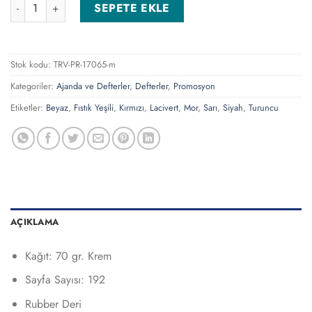
Sarıyer-T Turuncu Tarihsiz Defter adet
SEPETE EKLE
Stok kodu:
TRV-PR-17065-m
Kategoriler:
Ajanda ve Defterler
,
Defterler
,
Promosyon
Etiketler:
Beyaz
,
Fıstık Yeşili
,
Kırmızı
,
Lacivert
,
Mor
,
Sarı
,
Siyah
,
Turuncu
AÇIKLAMA
Kağıt: 70 gr. Krem
Sayfa Sayısı: 192
Rubber Deri