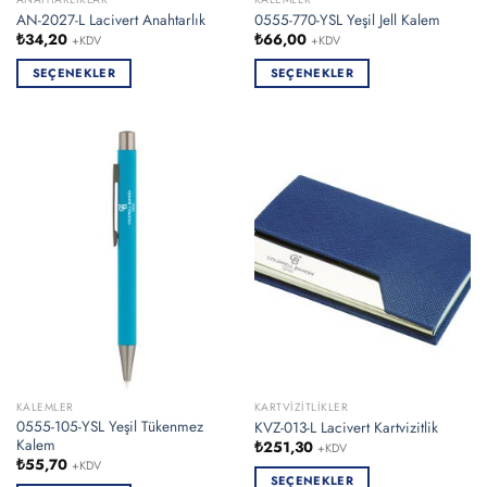
AN-2027-L Lacivert Anahtarlık
0555-770-YSL Yeşil Jell Kalem
₺
34,20
₺
66,00
+KDV
+KDV
SEÇENEKLER
SEÇENEKLER
Bu
Bu
ürünün
ürünün
birden
birden
fazla
fazla
varyasyonu
varyasyonu
var.
var.
Seçenekler
Seçenekler
ürün
ürün
sayfasından
sayfasından
seçilebilir
seçilebilir
KALEMLER
KARTVIZITLIKLER
0555-105-YSL Yeşil Tükenmez
KVZ-013-L Lacivert Kartvizitlik
Kalem
₺
251,30
+KDV
₺
55,70
+KDV
SEÇENEKLER