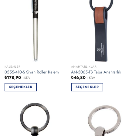
varyasyonu
varyasyonu
var.
var.
Seçenekler
Seçenekler
ürün
ürün
sayfasından
sayfasından
seçilebilir
seçilebilir
KALEMLER
ANAHTARLIKLAR
0555-410-S Siyah Roller Kalem
AN-5065-TB Taba Anahtarlık
₺
178,90
₺
46,80
+KDV
+KDV
SEÇENEKLER
SEÇENEKLER
Bu
Bu
ürünün
ürünün
birden
birden
fazla
fazla
varyasyonu
varyasyonu
var.
var.
Seçenekler
Seçenekler