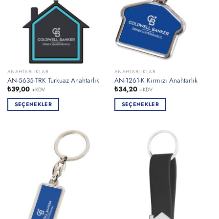
ürün
ürün
sayfasından
sayfasından
seçilebilir
seçilebilir
ANAHTARLIKLAR
ANAHTARLIKLAR
AN-5635-TRK Turkuaz Anahtarlık
AN-1261-K Kırmızı Anahtarlık
₺
39,00
₺
34,20
+KDV
+KDV
SEÇENEKLER
SEÇENEKLER
Bu
Bu
ürünün
ürünün
birden
birden
fazla
fazla
varyasyonu
varyasyonu
var.
var.
Seçenekler
Seçenekler
ürün
ürün
sayfasından
sayfasından
seçilebilir
seçilebilir