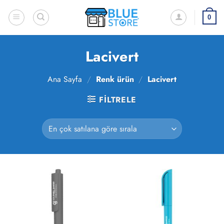
İçeriğe
atla
0
Lacivert
Ana Sayfa
/
Renk ürün
/
Lacivert
FILTRELE