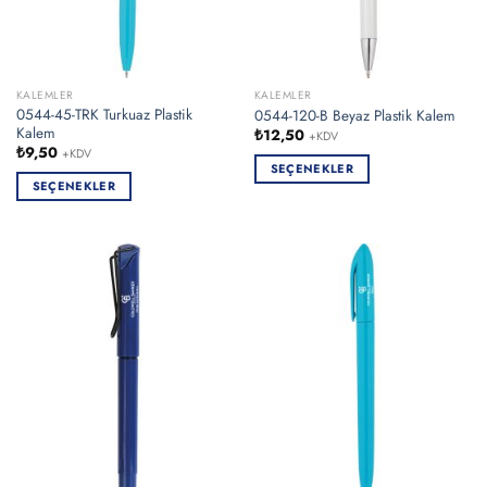
KALEMLER
KALEMLER
0544-45-TRK Turkuaz Plastik
0544-120-B Beyaz Plastik Kalem
Kalem
₺
12,50
+KDV
₺
9,50
+KDV
SEÇENEKLER
SEÇENEKLER
Bu
Bu
ürünün
ürünün
birden
birden
fazla
fazla
varyasyonu
varyasyonu
var.
var.
Seçenekler
Seçenekler
ürün
ürün
sayfasından
sayfasından
seçilebilir
seçilebilir