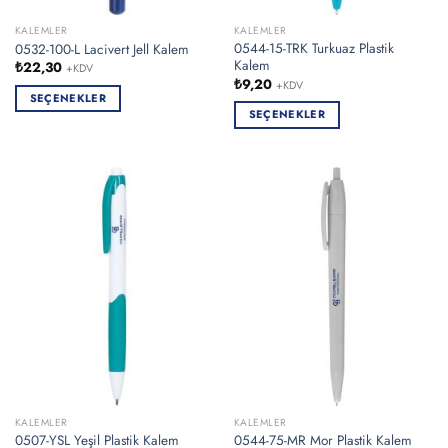
KALEMLER
KALEMLER
0544-15-TRK Turkuaz Plastik
0532-100-L Lacivert Jell Kalem
Kalem
₺
22,30
+KDV
₺
9,20
+KDV
SEÇENEKLER
SEÇENEKLER
Bu
Bu
ürünün
ürünün
birden
birden
fazla
fazla
varyasyonu
varyasyonu
var.
var.
Seçenekler
Seçenekler
ürün
ürün
sayfasından
sayfasından
seçilebilir
seçilebilir
KALEMLER
KALEMLER
0507-YSL Yeşil Plastik Kalem
0544-75-MR Mor Plastik Kalem