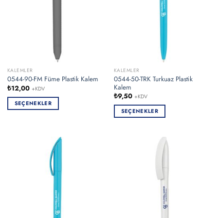
KALEMLER
KALEMLER
0544-50-TRK Turkuaz Plastik
0544-90-FM Füme Plastik Kalem
Kalem
₺
12,00
+KDV
₺
9,50
+KDV
SEÇENEKLER
SEÇENEKLER
Bu
Bu
ürünün
ürünün
birden
birden
fazla
fazla
varyasyonu
varyasyonu
var.
var.
Seçenekler
Seçenekler
ürün
ürün
sayfasından
sayfasından
seçilebilir
seçilebilir