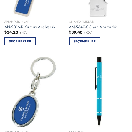
ANAHTARLIKLAR
ANAHTARLIKLAR
AN-2016-K Kırmızı Anahtarlık
AN-5640-S Siyah Anahtarlık
₺
34,20
₺
39,40
+KDV
+KDV
SEÇENEKLER
SEÇENEKLER
Bu
Bu
ürünün
ürünün
birden
birden
fazla
fazla
varyasyonu
varyasyonu
var.
var.
Seçenekler
Seçenekler
ürün
ürün
sayfasından
sayfasından
seçilebilir
seçilebilir
ANAHTARLIKLAR
KALEMLER