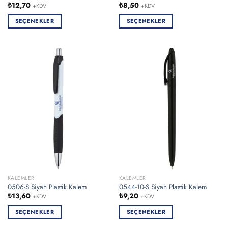
₺
12,70
₺
8,50
+KDV
+KDV
SEÇENEKLER
SEÇENEKLER
Bu
Bu
ürünün
ürünün
birden
birden
fazla
fazla
varyasyonu
varyasyonu
var.
var.
Seçenekler
Seçenekler
ürün
ürün
sayfasından
sayfasından
seçilebilir
seçilebilir
KALEMLER
KALEMLER
0506-S Siyah Plastik Kalem
0544-10-S Siyah Plastik Kalem
₺
13,60
₺
9,20
+KDV
+KDV
SEÇENEKLER
SEÇENEKLER
Bu
Bu