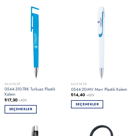
ürünün
ürünün
birden
birden
fazla
fazla
varyasyonu
varyasyonu
var.
var.
Seçenekler
Seçenekler
ürün
ürün
sayfasından
sayfasından
seçilebilir
seçilebilir
KALEMLER
KALEMLER
0544-310-TRK Turkuaz Plastik
0544-20-MV Mavi Plastik Kalem
Kalem
₺
14,40
+KDV
₺
17,30
+KDV
SEÇENEKLER
SEÇENEKLER
Bu
Bu
ürünün
ürünün
birden
birden
fazla
fazla