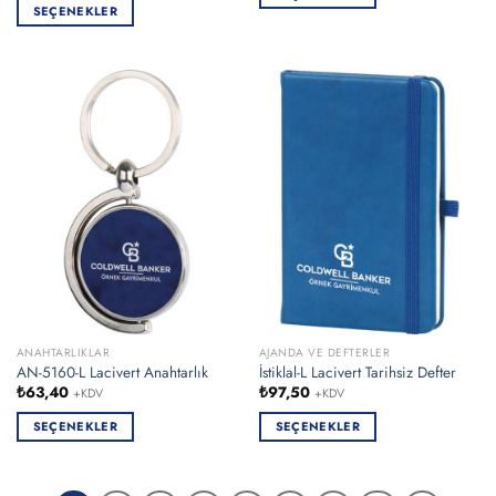
SEÇENEKLER
Bu
Bu
ürünün
ürünün
birden
birden
fazla
fazla
varyasyonu
varyasyonu
var.
var.
Seçenekler
Seçenekler
ürün
ürün
sayfasından
sayfasından
seçilebilir
seçilebilir
ANAHTARLIKLAR
AJANDA VE DEFTERLER
AN-5160-L Lacivert Anahtarlık
İstiklal-L Lacivert Tarihsiz Defter
₺
63,40
₺
97,50
+KDV
+KDV
SEÇENEKLER
SEÇENEKLER
Bu
Bu
ürünün
ürünün