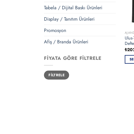
Tabela / Dijital Baskı Ürünleri
Display / Tanıtım Ürünleri
Promosyon
AJAN
Ulus-
Afiş / Branda Ürünleri
Defte
₺
20
FIYATA GÖRE FILTRELE
SE
Bu
En
En
ürün
FILTRELE
düşük
yüksek
fiyat
fiyat
bird
fazla
vary
var.
Seçe
ürün
sayf
seçile