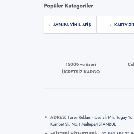
vary
Popüler Kategoriler
var.
Seçe
ürün
AVRUPA VINIL AFIŞ
KARTVIZI
sayf
seçile
1500₺ ve üzeri
Co
ÜCRETSİZ KARGO
ADRES:
Türev Reklam - Cevizli Mh. Tugay Yo
Kümbet Sk. No:1 Maltepe/İSTANBUL
MÜŞTERİ HİZMETLERİ:
+90 850 885 22 5