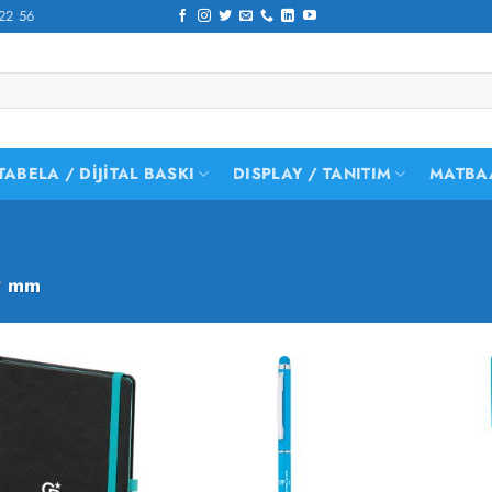
22 56
TABELA / DIJITAL BASKI
DISPLAY / TANITIM
MATBA
9 mm