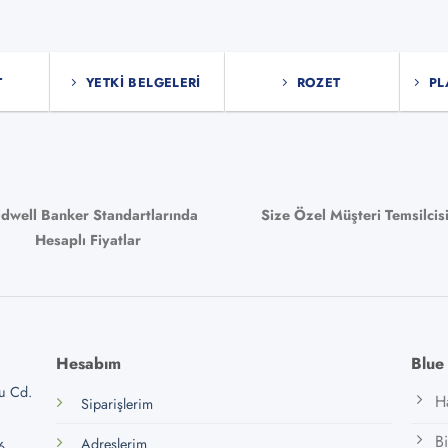
asyonu
nekler
T
YETKI BELGELERI
ROZET
PL
asından
bilir
ldwell Banker Standartlarında
Size Özel Müşteri Temsilcis
Hesaplı Fiyatlar
Hesabım
Blue
lu Cd.
H
Siparişlerim
B
Adreslerim
6