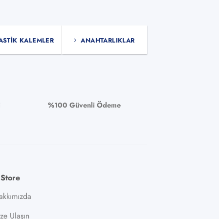
ASTIK KALEMLER
ANAHTARLIKLAR
i
%100 Güvenli Ödeme
 Store
akkımızda
ize Ulaşın