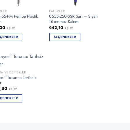
ürünün
birden
MLER
KALEMLER
fazla
-55-PM Pembe Plastik
0555-250-SSR Sarı – Siyah
m
Tükenmez Kalem
varyasyonu
,00
₺
42,10
+KDV
+KDV
var.
Seçenekler
ÇENEKLER
SEÇENEKLER
ürün
Bu
sayfasından
ün
ürünün
seçilebilir
en
birden
fazla
asyonu
varyasyonu
DA VE DEFTERLER
er-T Turuncu Tarihsiz
var.
r
nekler
Seçenekler
7,50
+KDV
ürün
asından
sayfasından
ÇENEKLER
bilir
seçilebilir
ün
en