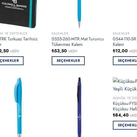
DA VE DEFTERLER
KALEMLER
KALEMLER
TRK Turkuaz Tarihsiz
0555-260-MTR Mat Turuncu
0544-110-SR
r
Tükenmez Kalem
Kalem
2,50
₺
53,50
₺
12,00
+KDV
+KDV
+KD
ÇENEKLER
SEÇENEKLER
SEÇENEKL
Bu
Bu
ün
ürünün
ürünün
en
birden
birden
fazla
fazla
asyonu
varyasyonu
varyasyonu
AJANDA VE DE
Küçüksu-FYSL 
var.
var.
Küçüksu Hafi
nekler
Seçenekler
Seçenekler
₺
84,40
+KD
ürün
ürün
asından
sayfasından
sayfasından
SEÇENEKL
bilir
seçilebilir
seçilebilir
Bu