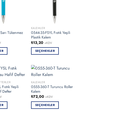
KALEMLER
 Sarı Tükenmez
0544-35-FSYL Fıstık Yeşili
Plastik Kalem
₺
13,20
V
+KDV
ER
SEÇENEKLER
Bu
ürünün
birden
fazla
varyasyonu
FTERLER
KALEMLER
Fıstık Yeşili
0555-360-T Turuncu Roller
var.
f Defter
Kalem
Seçenekler
₺
72,00
V
+KDV
ürün
sayfasından
ER
SEÇENEKLER
seçilebilir
Bu