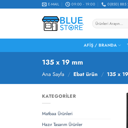
İçeriğe
E-MAIL
09:00 - 19:00
0(850) 885 
atla
Ara:
AFIŞ / BRANDA
135 x 19 mm
Ana Sayfa
/
Ebat ürün
/
135 x 1
KATEGORILER
Matbaa Ürünleri
Hazır Tasarım Ürünler