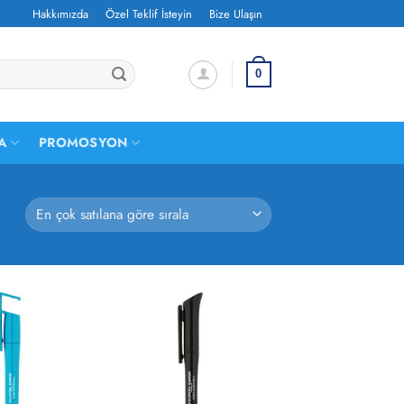
Hakkımızda
Özel Teklif İsteyin
Bize Ulaşın
0
A
PROMOSYON