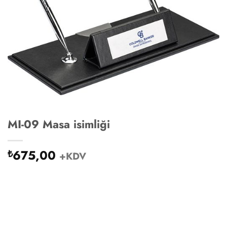
MI-09 Masa isimliği
675,00
₺
+KDV