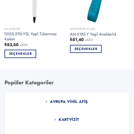
KALEMLER
ANAHTARLIKLAR
0555-290-YSL Yeşil Tükenmez
AN-5185-Y Yeşil Anahtarlık
Kalem
₺
51,40
+KDV
₺
53,50
+KDV
SEÇENEKLER
SEÇENEKLER
Bu
Bu
ürünün
ürünün
birden
birden
fazla
fazla
varyasyonu
Popüler Kategoriler
varyasyonu
var.
var.
Seçenekler
Seçenekler
ürün
AVRUPA VINIL AFIŞ
ürün
sayfasından
sayfasından
seçilebilir
seçilebilir
KARTVIZIT