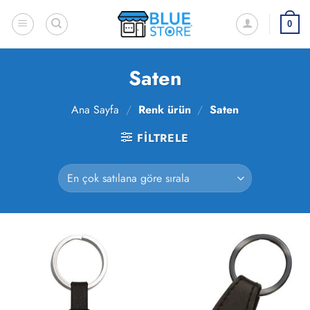
İçeriğe
atla
0
Saten
Ana Sayfa
/
Renk ürün
/
Saten
FILTRELE